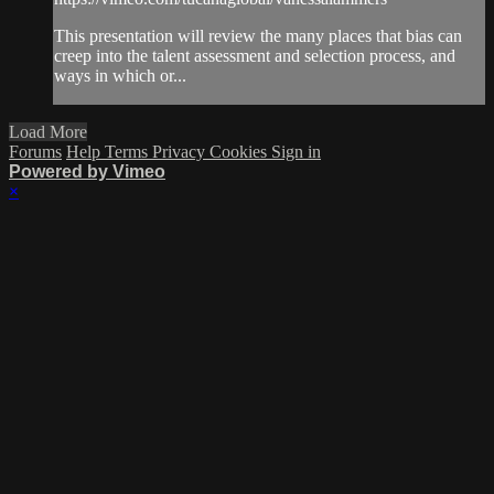
This presentation will review the many places that bias can
creep into the talent assessment and selection process, and
ways in which or...
Load More
Forums
Help
Terms
Privacy
Cookies
Sign in
Powered by Vimeo
×