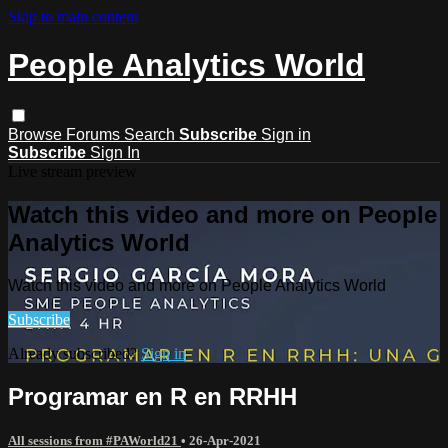
Skip to main content
People Analytics World
Browse
Forums
Search
Subscribe
Sign in
Subscribe
Sign In
Live stream preview
Watch this video and more on People
Analytics World
Watch this video and more on People Analytics World
Subscribe
Already subscribed?
Sign in
Programar en R en RRHH
All sessions from #PAWorld21
•
26-Apr-2021