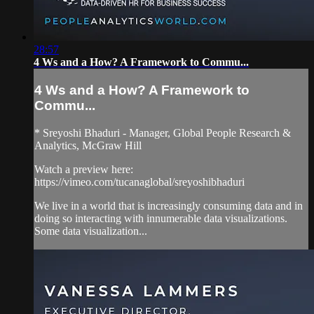
28:57
4 Ws and a How? A Framework to Commu...
4 Ws and a How? A Framework to
Commu...
* Sreyoshi Bhaduri - Manager, Global People Research &
Analytics, McGraw Hill
Watch a preview here:
https://vimeo.com/tucanaglobal/sreyoshibhaduri
We live in a world that is increasingly consuming data and in
doing so interacting with innumerable data visualizations.
Some data visualization...