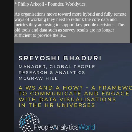
* Philip Arkcoll - Founder, Worklytics
As organisations move toward more hybrid and fully remote
ways of working they need to rethink the core data and
metrics they are using to support key people decisions. The
old tools and data such as survey results are no longer
sufficient to provide the le...